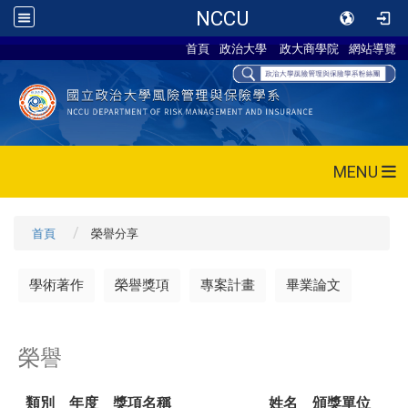
NCCU
首頁
政治大學
政大商學院
網站導覽
MENU
首頁
榮譽分享
學術著作
榮譽獎項
專案計畫
畢業論文
榮譽
類別
年度
獎項名稱
姓名
頒獎單位