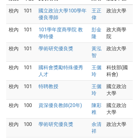
校內
101
國立政治大學100學年
王正
政治大學
優良導師
偉
校內
101
101學年度商學院 教
彭金
政大商學
學特優
隆
院
校內
101
學術研究優良獎
黃泓
政治大學
智
校內
101
國科會獎勵特殊優秀
王儷
科技部(國
人才
玲
科會)
校內
101
特聘教授
王儷
國立政治
玲
大學
校內
100
資深優良教師(20年)
陳彩
國立政治
稚
大學
校內
100
學術研究優良獎
余清
政治大學
祥