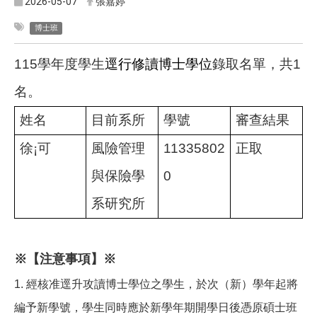
2026-05-07
張嘉婷
博士班
115
學年度學生
逕行修讀博士學位
錄取名單，共1
名。
姓名
目前系所
學號
審查結果
徐
¡
可
風險管理
11335802
正取
與保險學
0
系研究所
※【注意事項】※
1.
經核准逕升攻讀博士學位之學生，於次（新）學年起將
編予新學號，學生同時應於新學年期開學日後憑原碩士班