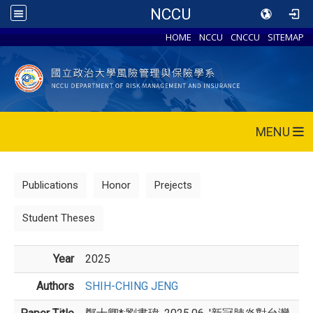
NCCU
HOME
NCCU
CNCCU
SITEMAP
MENU
Publications
Honor
Prejects
Student Theses
Year
2025
Authors
SHIH-CHING JENG