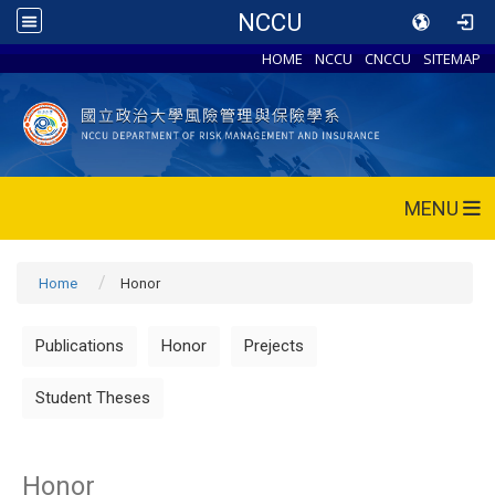
NCCU
HOME
NCCU
CNCCU
SITEMAP
MENU
Home
Honor
Publications
Honor
Prejects
Student Theses
Honor