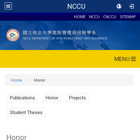
NCCU
HOME
NCCU
CNCCU
SITEMAP
MENU
Home
Honor
Publications
Honor
Prejects
Student Theses
Honor