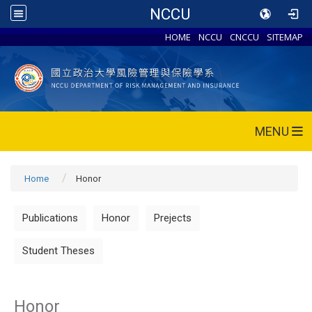
NCCU
HOME
NCCU
CNCCU
SITEMAP
MENU
Home
Honor
Publications
Honor
Prejects
Student Theses
Honor