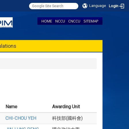
Language
Login
HOME
NCCU
CNCCU
SITEMAP
lations
Name
Awarding Unit
CHI-CHOU YEH
科技部(國科會)