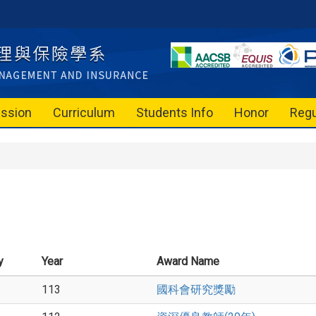
ssion
Curriculum
Students Info
Honor
Regu
y
Year
Award Name
113
國科會研究獎勵