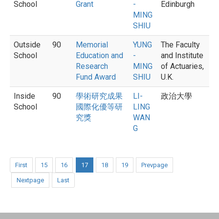
School
Grant
-
Edinburgh
MING
SHIU
Outside
90
Memorial
YUNG
The Faculty
School
Education and
-
and Institute
Research
MING
of Actuaries,
Fund Award
SHIU
U.K.
Inside
90
學術研究成果
LI-
政治大學
School
國際化優等研
LING
究獎
WAN
G
First
15
16
17
18
19
Prevpage
Nextpage
Last