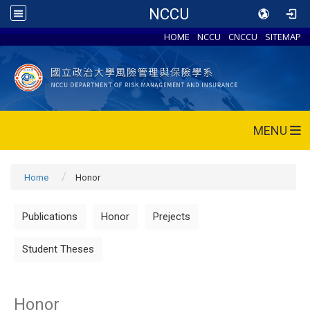
NCCU
HOME
NCCU
CNCCU
SITEMAP
MENU
Home
Honor
Publications
Honor
Prejects
Student Theses
Honor