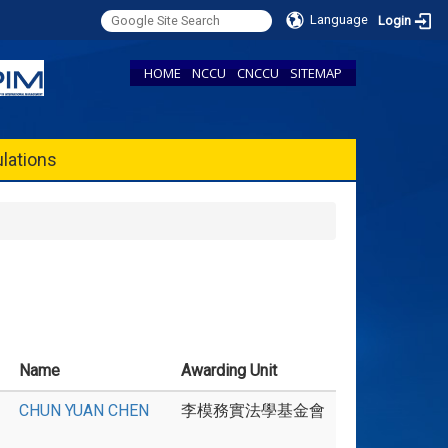
Language
Login
HOME
NCCU
CNCCU
SITEMAP
lations
Name
Awarding Unit
CHUN YUAN CHEN
李模務實法學基金會