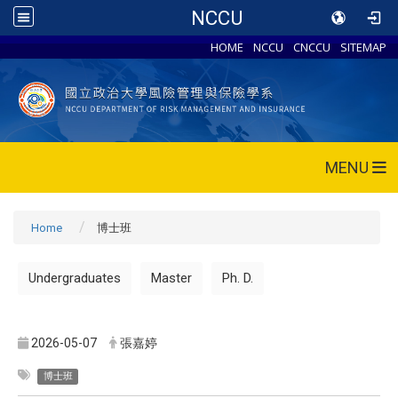
NCCU
HOME
NCCU
CNCCU
SITEMAP
MENU
Home
博士班
Undergraduates
Master
Ph. D.
2026-05-07
張嘉婷
博士班