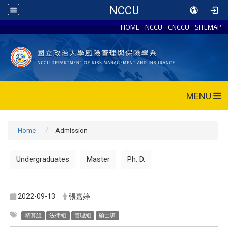
NCCU
HOME
NCCU
CNCCU
SITEMAP
MENU
Home
Admission
Undergraduates
Master
Ph. D.
2022-09-13
張嘉婷
精算組
法律組
管理組
碩士班