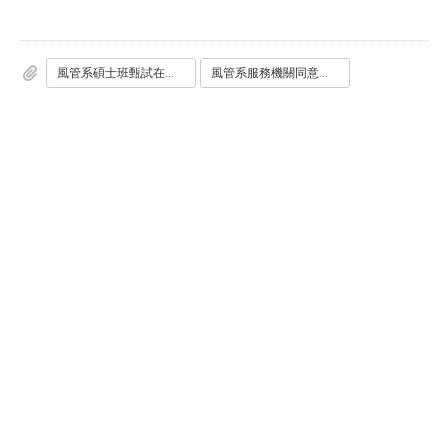
風管系碩士班甄試在職生考生基本資料表.doc
風管系服務機關同意報考證明書.doc